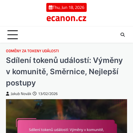
Skip
Thu, Jun 18, 2026
to
ecanon.cz
content
ODMĚNY ZA TOKENY UDÁLOSTI
Sdílení tokenů událostí: Výměny
v komunitě, Směrnice, Nejlepší
postupy
Jakub Novák
13/02/2026