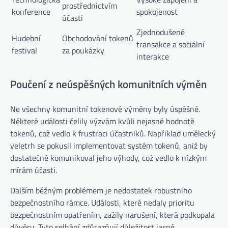
prostřednictvím
konference
spokojenost
účasti
Zjednodušené
Hudební
Obchodování tokenů
transakce a sociální
festival
za poukázky
interakce
Poučení z neúspěšných komunitních výměn
Ne všechny komunitní tokenové výměny byly úspěšné.
Některé události čelily výzvám kvůli nejasné hodnotě
tokenů, což vedlo k frustraci účastníků. Například umělecký
veletrh se pokusil implementovat systém tokenů, aniž by
dostatečně komunikoval jeho výhody, což vedlo k nízkým
mírám účasti.
Dalším běžným problémem je nedostatek robustního
bezpečnostního rámce. Události, které nedaly prioritu
bezpečnostním opatřením, zažily narušení, která podkopala
důvěru. Tyto selhání zdůrazňují důležitost jasné