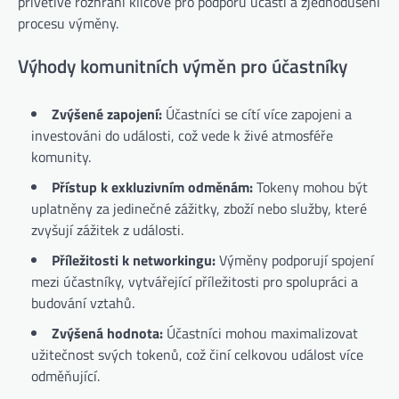
přívětivé rozhraní klíčové pro podporu účasti a zjednodušení
procesu výměny.
Výhody komunitních výměn pro účastníky
Zvýšené zapojení:
Účastníci se cítí více zapojeni a
investováni do události, což vede k živé atmosféře
komunity.
Přístup k exkluzivním odměnám:
Tokeny mohou být
uplatněny za jedinečné zážitky, zboží nebo služby, které
zvyšují zážitek z události.
Příležitosti k networkingu:
Výměny podporují spojení
mezi účastníky, vytvářející příležitosti pro spolupráci a
budování vztahů.
Zvýšená hodnota:
Účastníci mohou maximalizovat
užitečnost svých tokenů, což činí celkovou událost více
odměňující.