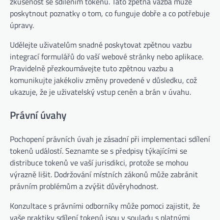
zkušenost se sdílením tokenů. Tato zpětná vazba může
poskytnout poznatky o tom, co funguje dobře a co potřebuje
úpravy.
Udělejte uživatelům snadné poskytovat zpětnou vazbu
integrací formulářů do vaší webové stránky nebo aplikace.
Pravidelně přezkoumávejte tuto zpětnou vazbu a
komunikujte jakékoliv změny provedené v důsledku, což
ukazuje, že je uživatelský vstup ceněn a brán v úvahu.
Právní úvahy
Pochopení právních úvah je zásadní při implementaci sdílení
tokenů událostí. Seznamte se s předpisy týkajícími se
distribuce tokenů ve vaší jurisdikci, protože se mohou
výrazně lišit. Dodržování místních zákonů může zabránit
právním problémům a zvýšit důvěryhodnost.
Konzultace s právními odborníky může pomoci zajistit, že
vaše praktiky sdílení tokenů jsou v souladu s platnými