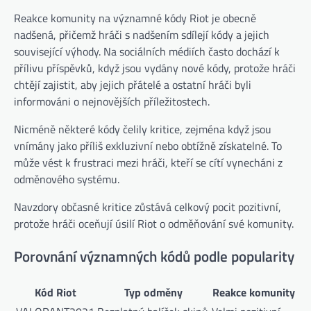
Reakce komunity na významné kódy Riot je obecně
nadšená, přičemž hráči s nadšením sdílejí kódy a jejich
související výhody. Na sociálních médiích často dochází k
přílivu příspěvků, když jsou vydány nové kódy, protože hráči
chtějí zajistit, aby jejich přátelé a ostatní hráči byli
informováni o nejnovějších příležitostech.
Nicméně některé kódy čelily kritice, zejména když jsou
vnímány jako příliš exkluzivní nebo obtížně získatelné. To
může vést k frustraci mezi hráči, kteří se cítí vynecháni z
odměnového systému.
Navzdory občasné kritice zůstává celkový pocit pozitivní,
protože hráči oceňují úsilí Riot o odměňování své komunity.
Porovnání významných kódů podle popularity
Kód Riot
Typ odměny
Reakce komunity