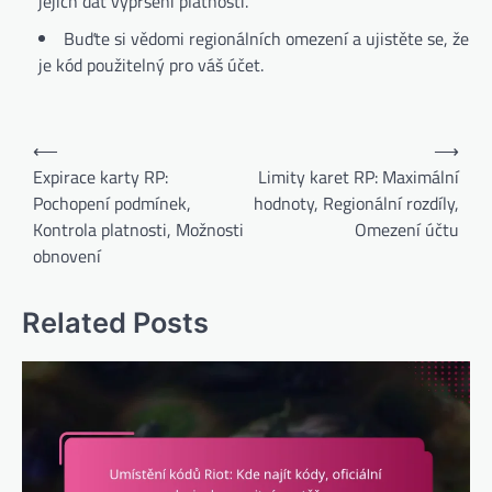
jejich dat vypršení platnosti.
Buďte si vědomi regionálních omezení a ujistěte se, že
je kód použitelný pro váš účet.
Post
⟵
⟶
navigation
Expirace karty RP:
Limity karet RP: Maximální
Pochopení podmínek,
hodnoty, Regionální rozdíly,
Kontrola platnosti, Možnosti
Omezení účtu
obnovení
Related Posts