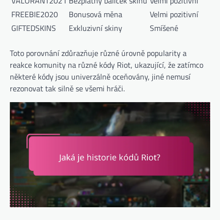
VALORANT2021
Bezplatný balíček skinů
Velmi pozitivní
FREEBIE2020
Bonusová měna
Velmi pozitivní
GIFTEDSKINS
Exkluzivní skiny
Smíšené
Toto porovnání zdůrazňuje různé úrovně popularity a
reakce komunity na různé kódy Riot, ukazující, že zatímco
některé kódy jsou univerzálně oceňovány, jiné nemusí
rezonovat tak silně se všemi hráči.