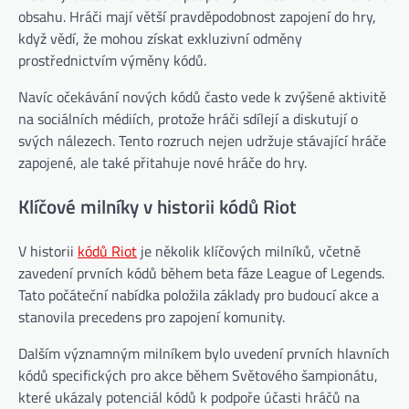
obsahu. Hráči mají větší pravděpodobnost zapojení do hry,
když vědí, že mohou získat exkluzivní odměny
prostřednictvím výměny kódů.
Navíc očekávání nových kódů často vede k zvýšené aktivitě
na sociálních médiích, protože hráči sdílejí a diskutují o
svých nálezech. Tento rozruch nejen udržuje stávající hráče
zapojené, ale také přitahuje nové hráče do hry.
Klíčové milníky v historii kódů Riot
V historii
kódů Riot
je několik klíčových milníků, včetně
zavedení prvních kódů během beta fáze League of Legends.
Tato počáteční nabídka položila základy pro budoucí akce a
stanovila precedens pro zapojení komunity.
Dalším významným milníkem bylo uvedení prvních hlavních
kódů specifických pro akce během Světového šampionátu,
které ukázaly potenciál kódů k podpoře účasti hráčů na