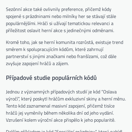
Sezónní akce také ovlivnily preference, přičemž kódy
spojené s prázdninami nebo milníky her se stávají stále
populárnějšími. Hráči si užívají tematickou relevanci a
příležitost oslavit herní akce s jedinečnými odměnami.
Kromě toho, jak se herní komunita rozrůstá, existuje trend
směrem k spolupracujícím kódům, které zahrnují
partnerství s jinými značkami nebo franšízami, což dále
zvyšuje zapojení hráčů a zájem.
Případové studie populárních kódů
Jednou z významných případových studií je kód “Oslava
výročí”, který poskytl hráčům exkluzivní skiny a herní měnu.
Tento kód zaznamenal masivní zapojení, přičemž tisíce
hráčů jej vyměnily během několika dní od jeho vydání.
Vzrušení kolem výroční akce přispělo k jeho popularitě.
Dalším příkladem je kód “Speciální prázdniny”, který nabídl