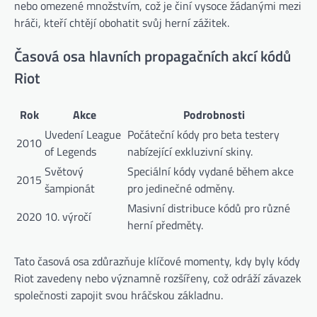
nebo omezené množstvím, což je činí vysoce žádanými mezi
hráči, kteří chtějí obohatit svůj herní zážitek.
Časová osa hlavních propagačních akcí kódů
Riot
Rok
Akce
Podrobnosti
Uvedení League
Počáteční kódy pro beta testery
2010
of Legends
nabízející exkluzivní skiny.
Světový
Speciální kódy vydané během akce
2015
šampionát
pro jedinečné odměny.
Masivní distribuce kódů pro různé
2020
10. výročí
herní předměty.
Tato časová osa zdůrazňuje klíčové momenty, kdy byly kódy
Riot zavedeny nebo významně rozšířeny, což odráží závazek
společnosti zapojit svou hráčskou základnu.