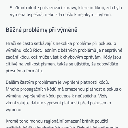
Zkontrolujte potvrzovací zprávy, které indikují, zda byla
výměna úspěšná, nebo zda došlo k nějakým chybám.
Běžné problémy při výměně
Hráči se často setkávají s několika problémy při pokusu o
výměnu kódů Riot. Jedním z běžných problémů je nesprávné
zadání kódu, což může vést k chybovým zprávám. Kódy jsou
citlivé na velikost písmen, takže se ujistěte, že odpovídáte
přesnému formátu.
Dalším častým problémem je vypršení platnosti kódů.
Mnoho propagačních kódů má omezenou platnost a pokus o
výměnu vypršeného kódu povede k neúspěchu. Vždy
zkontrolujte datum vypršení platnosti před pokusem o
výměnu.
Kromě toho mohou regionální omezení bránit použití
určitých kódů v konkrétních zemích. Pokud kód nefunguje,