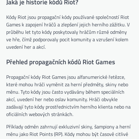
Jaká je historie kódů Riot?
Kódy Riot jsou propagační kódy používané společností Riot
Games k zapojení hráčů a zlepšení jejich herního zážitku. V
průběhu let tyto kódy poskytovaly hráčům různé odměny
ve hře, čímž podporovaly pocit komunity a vzrušení kolem
uvedení her a akcí.
Přehled propagačních kódů Riot Games
Propagační kódy Riot Games jsou alfanumerické řetězce,
které mohou hráči vyměnit za herní předměty, skiny nebo
měnu. Tyto kódy jsou často vydávány během speciálních
akcí, uvedení her nebo oslav komunity. Hráči obvykle
zadávají tyto kódy prostřednictvím herního klienta nebo na
oficiálních webových stránkách.
Příklady odměn zahrnují exkluzivní skiny, šampiony a herní
měnu jako Riot Points (RP). Kódy mohou být časově citlivé