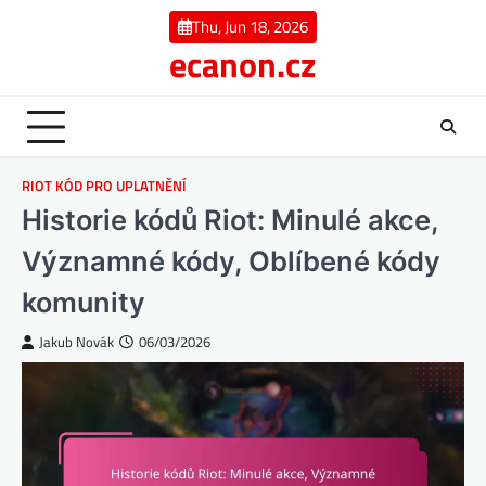
Skip
Thu, Jun 18, 2026
to
ecanon.cz
content
RIOT KÓD PRO UPLATNĚNÍ
Historie kódů Riot: Minulé akce,
Významné kódy, Oblíbené kódy
komunity
Jakub Novák
06/03/2026