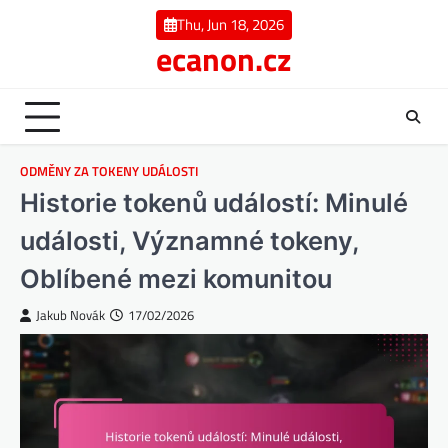
Skip
Thu, Jun 18, 2026
to
ecanon.cz
content
ODMĚNY ZA TOKENY UDÁLOSTI
Historie tokenů událostí: Minulé
události, Významné tokeny,
Oblíbené mezi komunitou
Jakub Novák
17/02/2026