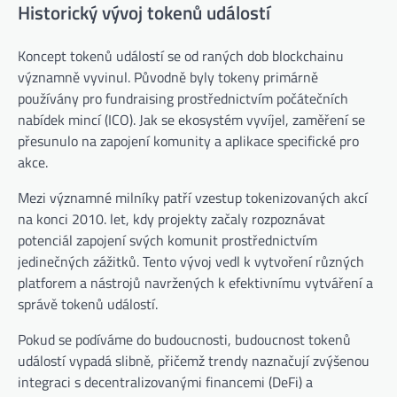
Historický vývoj tokenů událostí
Koncept tokenů událostí se od raných dob blockchainu
významně vyvinul. Původně byly tokeny primárně
používány pro fundraising prostřednictvím počátečních
nabídek mincí (ICO). Jak se ekosystém vyvíjel, zaměření se
přesunulo na zapojení komunity a aplikace specifické pro
akce.
Mezi významné milníky patří vzestup tokenizovaných akcí
na konci 2010. let, kdy projekty začaly rozpoznávat
potenciál zapojení svých komunit prostřednictvím
jedinečných zážitků. Tento vývoj vedl k vytvoření různých
platforem a nástrojů navržených k efektivnímu vytváření a
správě tokenů událostí.
Pokud se podíváme do budoucnosti, budoucnost tokenů
událostí vypadá slibně, přičemž trendy naznačují zvýšenou
integraci s decentralizovanými financemi (DeFi) a