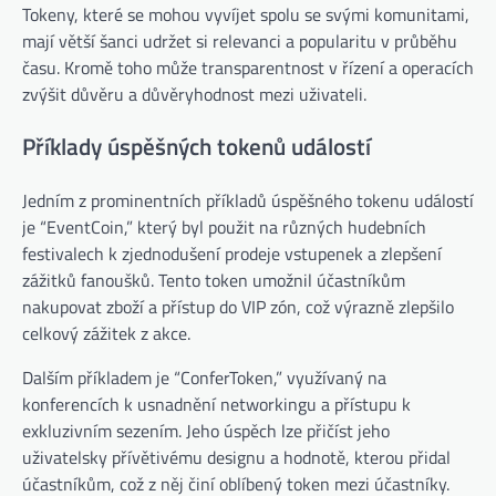
Tokeny, které se mohou vyvíjet spolu se svými komunitami,
mají větší šanci udržet si relevanci a popularitu v průběhu
času. Kromě toho může transparentnost v řízení a operacích
zvýšit důvěru a důvěryhodnost mezi uživateli.
Příklady úspěšných tokenů událostí
Jedním z prominentních příkladů úspěšného tokenu událostí
je “EventCoin,” který byl použit na různých hudebních
festivalech k zjednodušení prodeje vstupenek a zlepšení
zážitků fanoušků. Tento token umožnil účastníkům
nakupovat zboží a přístup do VIP zón, což výrazně zlepšilo
celkový zážitek z akce.
Dalším příkladem je “ConferToken,” využívaný na
konferencích k usnadnění networkingu a přístupu k
exkluzivním sezením. Jeho úspěch lze přičíst jeho
uživatelsky přívětivému designu a hodnotě, kterou přidal
účastníkům, což z něj činí oblíbený token mezi účastníky.