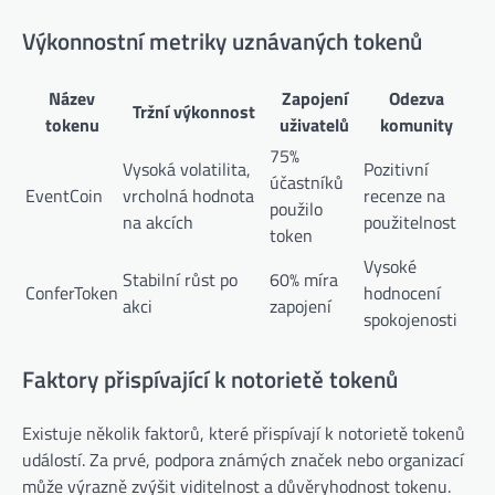
Výkonnostní metriky uznávaných tokenů
Název
Zapojení
Odezva
Tržní výkonnost
tokenu
uživatelů
komunity
75%
Vysoká volatilita,
Pozitivní
účastníků
EventCoin
vrcholná hodnota
recenze na
použilo
na akcích
použitelnost
token
Vysoké
Stabilní růst po
60% míra
ConferToken
hodnocení
akci
zapojení
spokojenosti
Faktory přispívající k notorietě tokenů
Existuje několik faktorů, které přispívají k notorietě tokenů
událostí. Za prvé, podpora známých značek nebo organizací
může výrazně zvýšit viditelnost a důvěryhodnost tokenu.