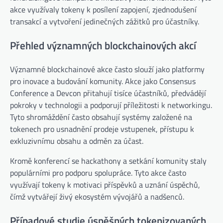
akce využívaly tokeny k posílení zapojení, zjednodušení
transakcí a vytvoření jedinečných zážitků pro účastníky.
Přehled významných blockchainových akcí
Významné blockchainové akce často slouží jako platformy
pro inovace a budování komunity. Akce jako Consensus
Conference a Devcon přitahují tisíce účastníků, předvádějí
pokroky v technologii a podporují příležitosti k networkingu.
Tyto shromáždění často obsahují systémy založené na
tokenech pro usnadnění prodeje vstupenek, přístupu k
exkluzivnímu obsahu a odměn za účast.
Kromě konferencí se hackathony a setkání komunity staly
populárními pro podporu spolupráce. Tyto akce často
využívají tokeny k motivaci příspěvků a uznání úspěchů,
čímž vytvářejí živý ekosystém vývojářů a nadšenců.
Případové studie úspěšných tokenizovaných