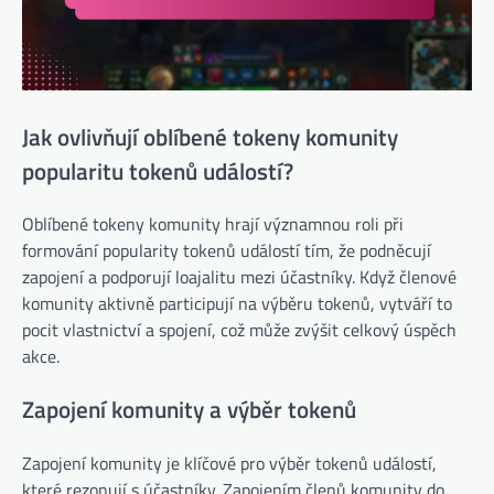
Jak ovlivňují oblíbené tokeny komunity
popularitu tokenů událostí?
Oblíbené tokeny komunity hrají významnou roli při
formování popularity tokenů událostí tím, že podněcují
zapojení a podporují loajalitu mezi účastníky. Když členové
komunity aktivně participují na výběru tokenů, vytváří to
pocit vlastnictví a spojení, což může zvýšit celkový úspěch
akce.
Zapojení komunity a výběr tokenů
Zapojení komunity je klíčové pro výběr tokenů událostí,
které rezonují s účastníky. Zapojením členů komunity do