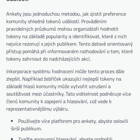
Ankety jsou jednoduchou metodou, jak zjistit preference
komunity ohledně tokenů událostí. Prováděním
pravidelných průzkumů mohou organizátoři hodnotit
tokeny na základě popularity a identifikovat, které z nich
nejvíce rezonují s jejich publikem. Tento datově orientovaný
přístup pomáhá při informovaném rozhodování o tom, které
tokeny zahrnout do nadcházejících akcí.
Inkorporace systému hodnocení může tento proces dále
zlepšit. Například žebříček ukazující nejlepší tokeny na
základě hlasů komunity může vytvořit vzrušení a
soutěživost mezi účastníky. Tato viditelnost podněcuje více
členů komunity k zapojení a hlasování, což vede k
reprezentativnějšímu výběru.
Používejte více platforem pro ankety, abyste oslovili
širší publikum.
Zvažte anonymní hlasování, abyste podpořili