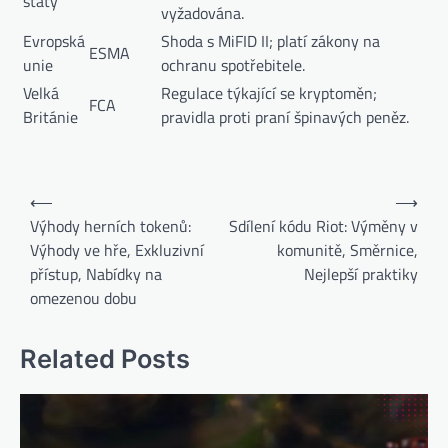
státy
vyžadována.
Evropská
Shoda s MiFID II; platí zákony na
ESMA
unie
ochranu spotřebitele.
Velká
Regulace týkající se kryptoměn;
FCA
Británie
pravidla proti praní špinavých peněz.
Post
⟵
⟶
navigation
Výhody herních tokenů:
Sdílení kódu Riot: Výměny v
Výhody ve hře, Exkluzivní
komunitě, Směrnice,
přístup, Nabídky na
Nejlepší praktiky
omezenou dobu
Related Posts