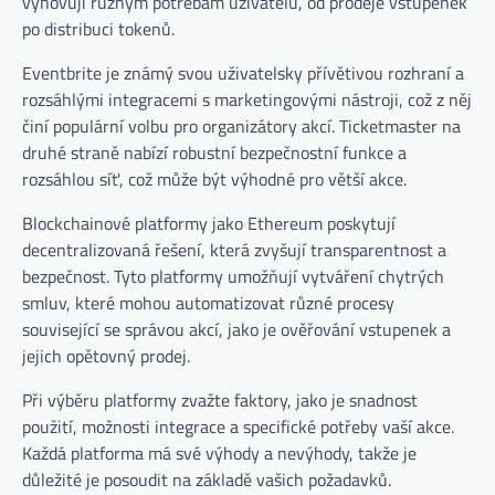
vyhovují různým potřebám uživatelů, od prodeje vstupenek
po distribuci tokenů.
Eventbrite je známý svou uživatelsky přívětivou rozhraní a
rozsáhlými integracemi s marketingovými nástroji, což z něj
činí populární volbu pro organizátory akcí. Ticketmaster na
druhé straně nabízí robustní bezpečnostní funkce a
rozsáhlou síť, což může být výhodné pro větší akce.
Blockchainové platformy jako Ethereum poskytují
decentralizovaná řešení, která zvyšují transparentnost a
bezpečnost. Tyto platformy umožňují vytváření chytrých
smluv, které mohou automatizovat různé procesy
související se správou akcí, jako je ověřování vstupenek a
jejich opětovný prodej.
Při výběru platformy zvažte faktory, jako je snadnost
použití, možnosti integrace a specifické potřeby vaší akce.
Každá platforma má své výhody a nevýhody, takže je
důležité je posoudit na základě vašich požadavků.