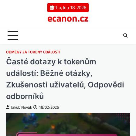
Skip
Thu, Jun 18, 2026
to
ecanon.cz
content
ODMĚNY ZA TOKENY UDÁLOSTI
Časté dotazy k tokenům
událostí: Běžné otázky,
Zkušenosti uživatelů, Odpovědi
odborníků
Jakub Novák
18/02/2026