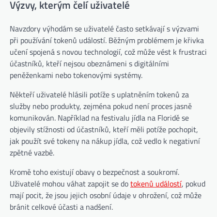
Výzvy, kterým čelí uživatelé
Navzdory výhodám se uživatelé často setkávají s výzvami
při používání tokenů událostí. Běžným problémem je křivka
učení spojená s novou technologií, což může vést k frustraci
účastníků, kteří nejsou obeznámeni s digitálními
peněženkami nebo tokenovými systémy.
Někteří uživatelé hlásili potíže s uplatněním tokenů za
služby nebo produkty, zejména pokud není proces jasně
komunikován. Například na festivalu jídla na Floridě se
objevily stížnosti od účastníků, kteří měli potíže pochopit,
jak použít své tokeny na nákup jídla, což vedlo k negativní
zpětné vazbě.
Kromě toho existují obavy o bezpečnost a soukromí.
Uživatelé mohou váhat zapojit se do
tokenů událostí
, pokud
mají pocit, že jsou jejich osobní údaje v ohrožení, což může
bránit celkové účasti a nadšení.