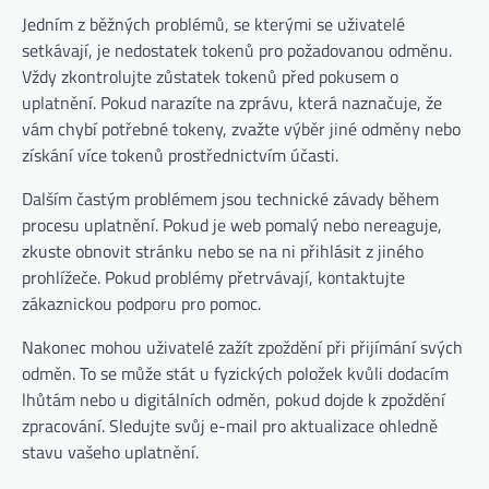
Jedním z běžných problémů, se kterými se uživatelé
setkávají, je nedostatek tokenů pro požadovanou odměnu.
Vždy zkontrolujte zůstatek tokenů před pokusem o
uplatnění. Pokud narazíte na zprávu, která naznačuje, že
vám chybí potřebné tokeny, zvažte výběr jiné odměny nebo
získání více tokenů prostřednictvím účasti.
Dalším častým problémem jsou technické závady během
procesu uplatnění. Pokud je web pomalý nebo nereaguje,
zkuste obnovit stránku nebo se na ni přihlásit z jiného
prohlížeče. Pokud problémy přetrvávají, kontaktujte
zákaznickou podporu pro pomoc.
Nakonec mohou uživatelé zažít zpoždění při přijímání svých
odměn. To se může stát u fyzických položek kvůli dodacím
lhůtám nebo u digitálních odměn, pokud dojde k zpoždění
zpracování. Sledujte svůj e-mail pro aktualizace ohledně
stavu vašeho uplatnění.