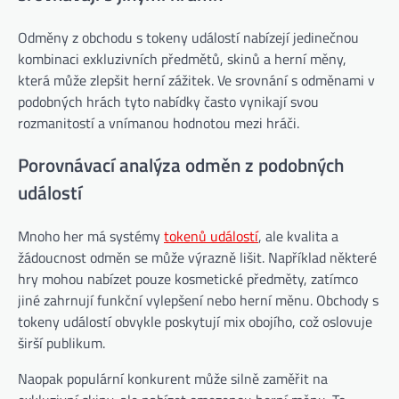
Odměny z obchodu s tokeny událostí nabízejí jedinečnou
kombinaci exkluzivních předmětů, skinů a herní měny,
která může zlepšit herní zážitek. Ve srovnání s odměnami v
podobných hrách tyto nabídky často vynikají svou
rozmanitostí a vnímanou hodnotou mezi hráči.
Porovnávací analýza odměn z podobných
událostí
Mnoho her má systémy
tokenů událostí
, ale kvalita a
žádoucnost odměn se může výrazně lišit. Například některé
hry mohou nabízet pouze kosmetické předměty, zatímco
jiné zahrnují funkční vylepšení nebo herní měnu. Obchody s
tokeny událostí obvykle poskytují mix obojího, což oslovuje
širší publikum.
Naopak populární konkurent může silně zaměřit na