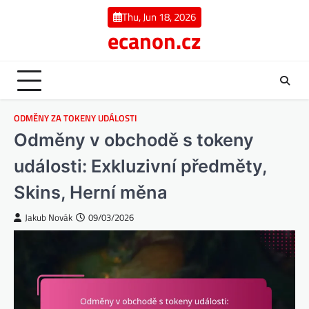
Skip
Thu, Jun 18, 2026
to
ecanon.cz
content
ODMĚNY ZA TOKENY UDÁLOSTI
Odměny v obchodě s tokeny
události: Exkluzivní předměty,
Skins, Herní měna
Jakub Novák
09/03/2026