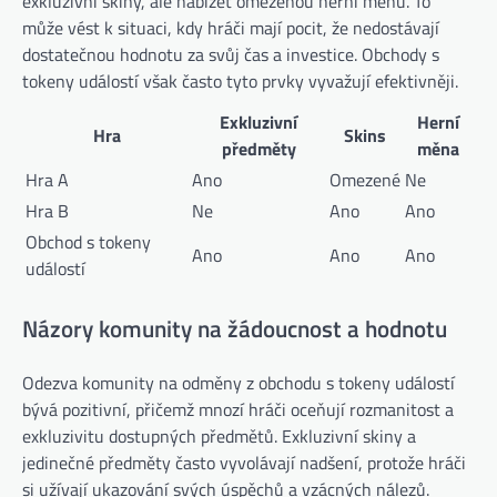
exkluzivní skiny, ale nabízet omezenou herní měnu. To
může vést k situaci, kdy hráči mají pocit, že nedostávají
dostatečnou hodnotu za svůj čas a investice. Obchody s
tokeny událostí však často tyto prvky vyvažují efektivněji.
Exkluzivní
Herní
Hra
Skins
předměty
měna
Hra A
Ano
Omezené
Ne
Hra B
Ne
Ano
Ano
Obchod s tokeny
Ano
Ano
Ano
událostí
Názory komunity na žádoucnost a hodnotu
Odezva komunity na odměny z obchodu s tokeny událostí
bývá pozitivní, přičemž mnozí hráči oceňují rozmanitost a
exkluzivitu dostupných předmětů. Exkluzivní skiny a
jedinečné předměty často vyvolávají nadšení, protože hráči
si užívají ukazování svých úspěchů a vzácných nálezů.