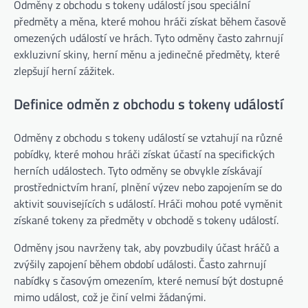
Odměny z obchodu s tokeny událostí jsou speciální
předměty a měna, které mohou hráči získat během časově
omezených událostí ve hrách. Tyto odměny často zahrnují
exkluzivní skiny, herní měnu a jedinečné předměty, které
zlepšují herní zážitek.
Definice odměn z obchodu s tokeny událostí
Odměny z obchodu s tokeny událostí se vztahují na různé
pobídky, které mohou hráči získat účastí na specifických
herních událostech. Tyto odměny se obvykle získávají
prostřednictvím hraní, plnění výzev nebo zapojením se do
aktivit souvisejících s událostí. Hráči mohou poté vyměnit
získané tokeny za předměty v obchodě s tokeny událostí.
Odměny jsou navrženy tak, aby povzbudily účast hráčů a
zvýšily zapojení během období události. Často zahrnují
nabídky s časovým omezením, které nemusí být dostupné
mimo událost, což je činí velmi žádanými.