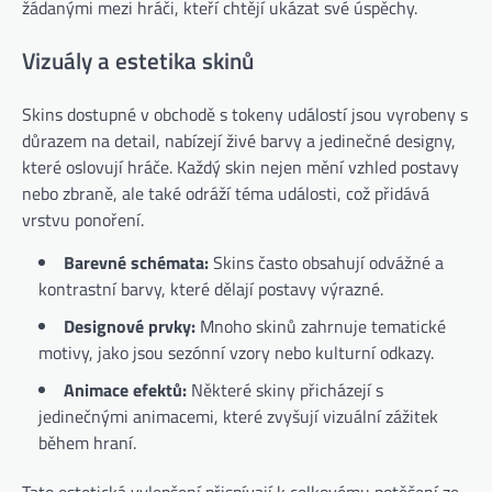
žádanými mezi hráči, kteří chtějí ukázat své úspěchy.
Vizuály a estetika skinů
Skins dostupné v obchodě s tokeny událostí jsou vyrobeny s
důrazem na detail, nabízejí živé barvy a jedinečné designy,
které oslovují hráče. Každý skin nejen mění vzhled postavy
nebo zbraně, ale také odráží téma události, což přidává
vrstvu ponoření.
Barevné schémata:
Skins často obsahují odvážné a
kontrastní barvy, které dělají postavy výrazné.
Designové prvky:
Mnoho skinů zahrnuje tematické
motivy, jako jsou sezónní vzory nebo kulturní odkazy.
Animace efektů:
Některé skiny přicházejí s
jedinečnými animacemi, které zvyšují vizuální zážitek
během hraní.
Tato estetická vylepšení přispívají k celkovému potěšení ze