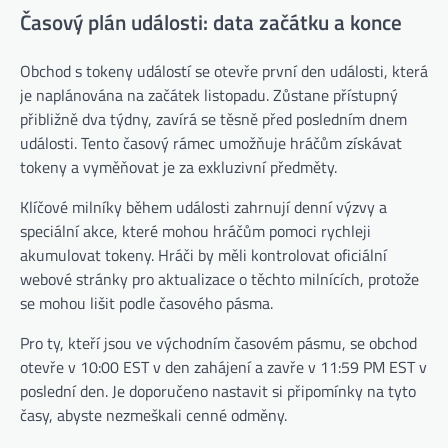
Časový plán události: data začátku a konce
Obchod s tokeny událostí se otevře první den události, která
je naplánována na začátek listopadu. Zůstane přístupný
přibližně dva týdny, zavírá se těsně před posledním dnem
události. Tento časový rámec umožňuje hráčům získávat
tokeny a vyměňovat je za exkluzivní předměty.
Klíčové milníky během události zahrnují denní výzvy a
speciální akce, které mohou hráčům pomoci rychleji
akumulovat tokeny. Hráči by měli kontrolovat oficiální
webové stránky pro aktualizace o těchto milnících, protože
se mohou lišit podle časového pásma.
Pro ty, kteří jsou ve východním časovém pásmu, se obchod
otevře v 10:00 EST v den zahájení a zavře v 11:59 PM EST v
poslední den. Je doporučeno nastavit si připomínky na tyto
časy, abyste nezmeškali cenné odměny.