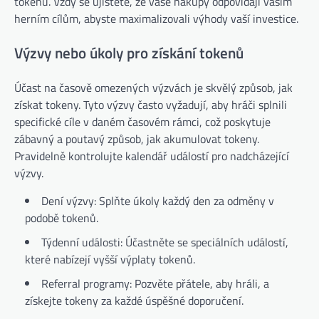
tokenů. Vždy se ujistěte, že vaše nákupy odpovídají vašim
herním cílům, abyste maximalizovali výhody vaší investice.
Výzvy nebo úkoly pro získání tokenů
Účast na časově omezených výzvách je skvělý způsob, jak
získat tokeny. Tyto výzvy často vyžadují, aby hráči splnili
specifické cíle v daném časovém rámci, což poskytuje
zábavný a poutavý způsob, jak akumulovat tokeny.
Pravidelně kontrolujte kalendář událostí pro nadcházející
výzvy.
Dení výzvy: Splňte úkoly každý den za odměny v
podobě tokenů.
Týdenní události: Účastněte se speciálních událostí,
které nabízejí vyšší výplaty tokenů.
Referral programy: Pozvěte přátele, aby hráli, a
získejte tokeny za každé úspěšné doporučení.