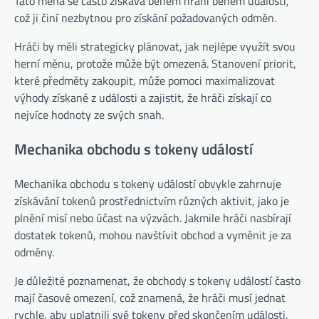
Tato měna se často získává během hraní během události,
což ji činí nezbytnou pro získání požadovaných odměn.
Hráči by měli strategicky plánovat, jak nejlépe využít svou
herní měnu, protože může být omezená. Stanovení priorit,
které předměty zakoupit, může pomoci maximalizovat
výhody získané z události a zajistit, že hráči získají co
nejvíce hodnoty ze svých snah.
Mechanika obchodu s tokeny událostí
Mechanika obchodu s tokeny událostí obvykle zahrnuje
získávání tokenů prostřednictvím různých aktivit, jako je
plnění misí nebo účast na výzvách. Jakmile hráči nasbírají
dostatek tokenů, mohou navštívit obchod a vyměnit je za
odměny.
Je důležité poznamenat, že obchody s tokeny událostí často
mají časové omezení, což znamená, že hráči musí jednat
rychle, aby uplatnili své tokeny před skončením události.