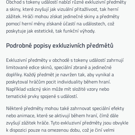
Obchod s tokeny událostí nabízí různé exkluzivní předměty
a skiny, které zvyšují jak vizuální přitažlivost, tak herní
zážitek. Hráči mohou získat jedinečné skiny a předměty
pomocí herní měny získané účastí na událostech, což
poskytuje jak estetické, tak funkční výhody.
Podrobné popisy exkluzivních předmětů
Exkluzivní předměty v obchodě s tokeny událostí zahrnují
limitované edice skinů, speciální zbraně a jedinečné
doplňky. Každý předmět je navržen tak, aby vynikal a
poskytoval hráčům pocit individuality během hraní.
Například vzácný skin může mít složité vzory nebo
tematické prvky spojené s událostí.
Některé předměty mohou také zahrnovat speciální efekty
nebo animace, které se aktivují během hraní, čímž dále
zvyšují zážitek hráče. Tyto exkluzivní předměty jsou obvykle
k dispozici pouze na omezenou dobu, což je činí velmi