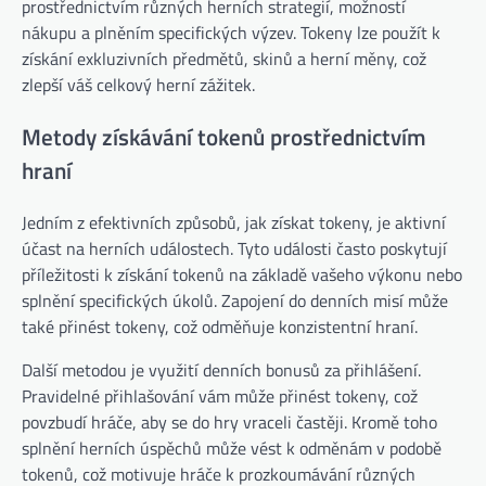
prostřednictvím různých herních strategií, možností
nákupu a plněním specifických výzev. Tokeny lze použít k
získání exkluzivních předmětů, skinů a herní měny, což
zlepší váš celkový herní zážitek.
Metody získávání tokenů prostřednictvím
hraní
Jedním z efektivních způsobů, jak získat tokeny, je aktivní
účast na herních událostech. Tyto události často poskytují
příležitosti k získání tokenů na základě vašeho výkonu nebo
splnění specifických úkolů. Zapojení do denních misí může
také přinést tokeny, což odměňuje konzistentní hraní.
Další metodou je využití denních bonusů za přihlášení.
Pravidelné přihlašování vám může přinést tokeny, což
povzbudí hráče, aby se do hry vraceli častěji. Kromě toho
splnění herních úspěchů může vést k odměnám v podobě
tokenů, což motivuje hráče k prozkoumávání různých